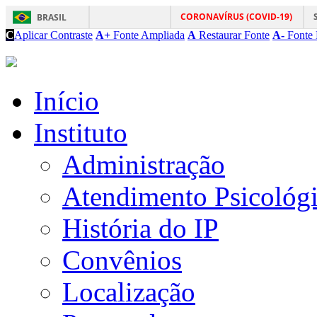
CORONAVÍRUS (COVID-19)
BRASIL
C
Aplicar Contraste
A+
Fonte Ampliada
A
Restaurar Fonte
A-
Fonte 
Início
Instituto
Administração
Atendimento Psicológ
História do IP
Convênios
Localização