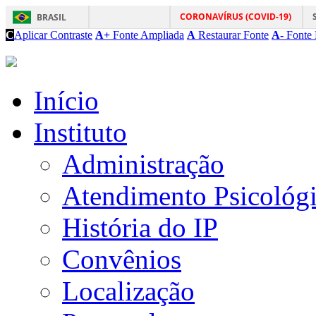
CORONAVÍRUS (COVID-19)
BRASIL
C
Aplicar Contraste
A+
Fonte Ampliada
A
Restaurar Fonte
A-
Fonte 
Início
Instituto
Administração
Atendimento Psicológ
História do IP
Convênios
Localização