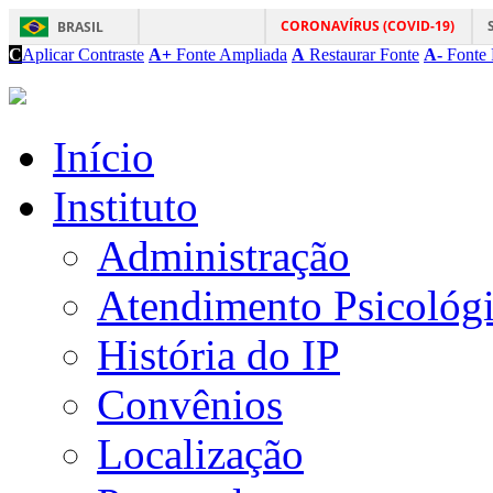
CORONAVÍRUS (COVID-19)
BRASIL
C
Aplicar Contraste
A+
Fonte Ampliada
A
Restaurar Fonte
A-
Fonte 
Início
Instituto
Administração
Atendimento Psicológ
História do IP
Convênios
Localização