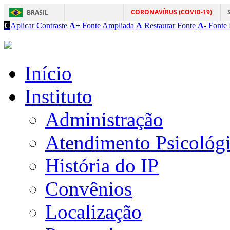
CORONAVÍRUS (COVID-19)
BRASIL
C
Aplicar Contraste
A+
Fonte Ampliada
A
Restaurar Fonte
A-
Fonte 
Início
Instituto
Administração
Atendimento Psicológ
História do IP
Convênios
Localização