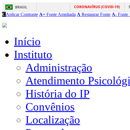
CORONAVÍRUS (COVID-19)
BRASIL
C
Aplicar Contraste
A+
Fonte Ampliada
A
Restaurar Fonte
A-
Fonte 
Início
Instituto
Administração
Atendimento Psicológ
História do IP
Convênios
Localização