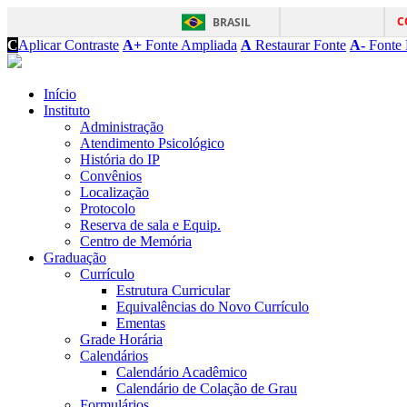
C
BRASIL
C
Aplicar Contraste
A+
Fonte Ampliada
A
Restaurar Fonte
A-
Fonte 
Início
Instituto
Administração
Atendimento Psicológico
História do IP
Convênios
Localização
Protocolo
Reserva de sala e Equip.
Centro de Memória
Graduação
Currículo
Estrutura Curricular
Equivalências do Novo Currículo
Ementas
Grade Horária
Calendários
Calendário Acadêmico
Calendário de Colação de Grau
Formulários