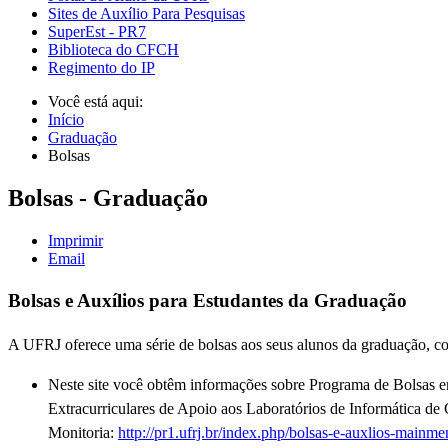
Sites de Auxílio Para Pesquisas
SuperEst - PR7
Biblioteca do CFCH
Regimento do IP
Você está aqui:
Início
Graduação
Bolsas
Bolsas - Graduação
Imprimir
Email
Bolsas e Auxílios para Estudantes da Graduação
A UFRJ oferece uma série de bolsas aos seus alunos da graduação, com
Neste site você obtêm informações sobre Programa de Bolsas 
Extracurriculares de Apoio aos Laboratórios de Informática de
Monitoria:
http://pr1.ufrj.br/index.php/bolsas-e-auxlios-mainm