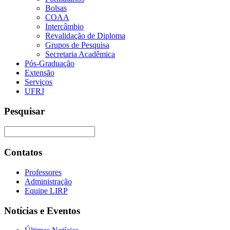
Bolsas
COAA
Intercâmbio
Revalidação de Diploma
Grupos de Pesquisa
Secretaria Acadêmica
Pós-Graduação
Extensão
Serviços
UFRJ
Pesquisar
Contatos
Professores
Administração
Equipe LIRP
Notícias e Eventos