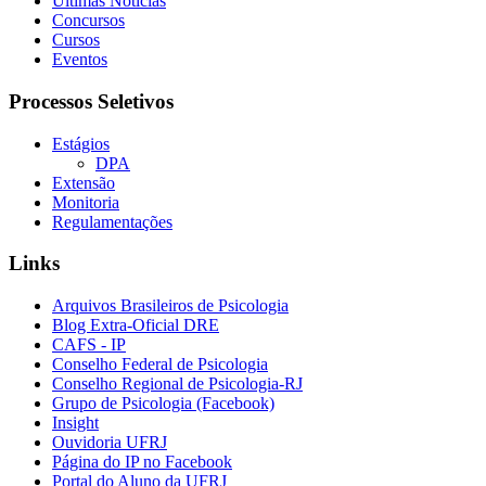
Últimas Notícias
Concursos
Cursos
Eventos
Processos Seletivos
Estágios
DPA
Extensão
Monitoria
Regulamentações
Links
Arquivos Brasileiros de Psicologia
Blog Extra-Oficial DRE
CAFS - IP
Conselho Federal de Psicologia
Conselho Regional de Psicologia-RJ
Grupo de Psicologia (Facebook)
Insight
Ouvidoria UFRJ
Página do IP no Facebook
Portal do Aluno da UFRJ