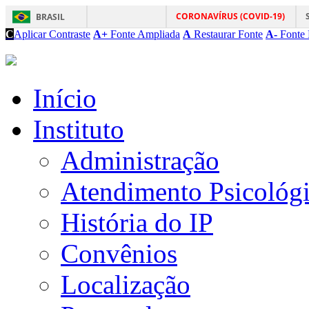
CORONAVÍRUS (COVID-19)
BRASIL
C
Aplicar Contraste
A+
Fonte Ampliada
A
Restaurar Fonte
A-
Fonte 
Início
Instituto
Administração
Atendimento Psicológ
História do IP
Convênios
Localização