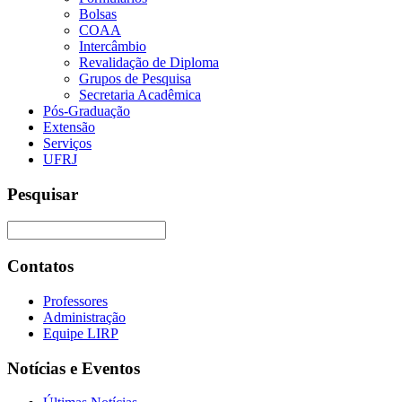
Bolsas
COAA
Intercâmbio
Revalidação de Diploma
Grupos de Pesquisa
Secretaria Acadêmica
Pós-Graduação
Extensão
Serviços
UFRJ
Pesquisar
Contatos
Professores
Administração
Equipe LIRP
Notícias e Eventos