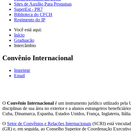
Sites de Auxílio Para Pesquisas
SuperEst - PR7
Biblioteca do CFCH
Regimento do IP
Você está aqui:
Início
Graduação
Intercâmbio
Convênio Internacional
Imprimir
Email
O
Convênio Internacional
é um instrumento jurídico utilizado pela 
disciplinas de sua área no exterior e a alunos estrangeiros beneficiá
Cuba, Dinamarca, Espanha, Estados Unidos, França, Inglaterra, Itáli
O
Setor de Convênios e Relações Internacionais
(SCRI) está vinculado
(GR) e, em seguida, ao Conselho Superior de Coordenação Executiva (C