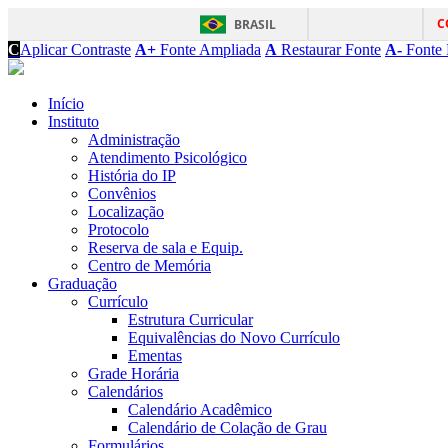
C
BRASIL
C
Aplicar Contraste
A+
Fonte Ampliada
A
Restaurar Fonte
A-
Fonte 
Início
Instituto
Administração
Atendimento Psicológico
História do IP
Convênios
Localização
Protocolo
Reserva de sala e Equip.
Centro de Memória
Graduação
Currículo
Estrutura Curricular
Equivalências do Novo Currículo
Ementas
Grade Horária
Calendários
Calendário Acadêmico
Calendário de Colação de Grau
Formulários