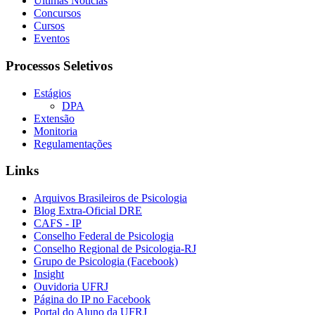
Últimas Notícias
Concursos
Cursos
Eventos
Processos Seletivos
Estágios
DPA
Extensão
Monitoria
Regulamentações
Links
Arquivos Brasileiros de Psicologia
Blog Extra-Oficial DRE
CAFS - IP
Conselho Federal de Psicologia
Conselho Regional de Psicologia-RJ
Grupo de Psicologia (Facebook)
Insight
Ouvidoria UFRJ
Página do IP no Facebook
Portal do Aluno da UFRJ