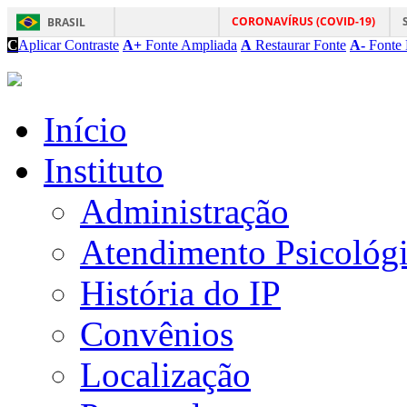
CORONAVÍRUS (COVID-19)
BRASIL
C
Aplicar Contraste
A+
Fonte Ampliada
A
Restaurar Fonte
A-
Fonte 
Início
Instituto
Administração
Atendimento Psicológ
História do IP
Convênios
Localização