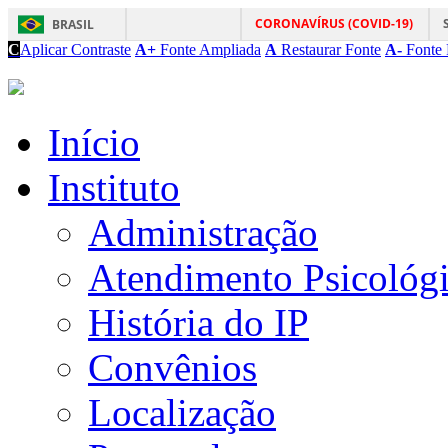
CORONAVÍRUS (COVID-19)
BRASIL
C
Aplicar Contraste
A+
Fonte Ampliada
A
Restaurar Fonte
A-
Fonte 
Início
Instituto
Administração
Atendimento Psicológ
História do IP
Convênios
Localização