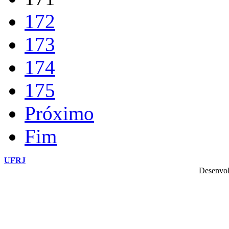
172
173
174
175
Próximo
Fim
UFRJ
Desenvol