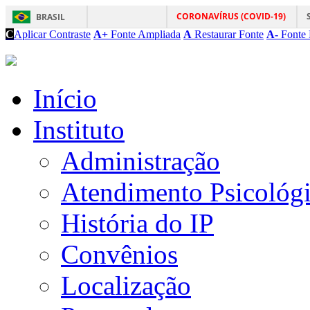
CORONAVÍRUS (COVID-19)
BRASIL
C
Aplicar Contraste
A+
Fonte Ampliada
A
Restaurar Fonte
A-
Fonte 
Início
Instituto
Administração
Atendimento Psicológ
História do IP
Convênios
Localização