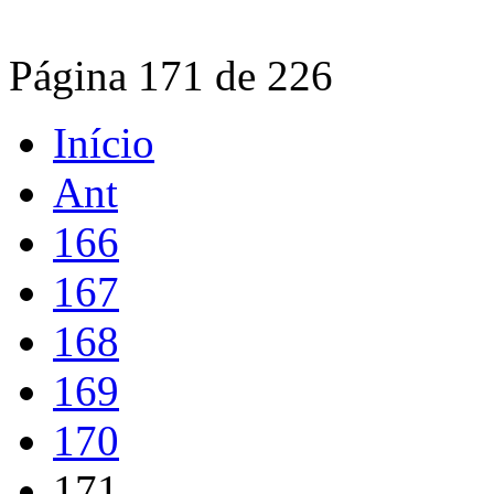
Página 171 de 226
Início
Ant
166
167
168
169
170
171