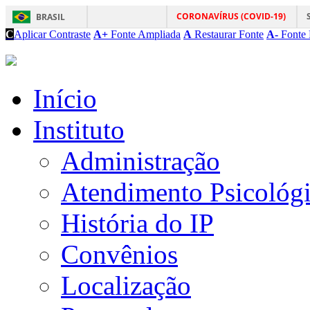
CORONAVÍRUS (COVID-19)
BRASIL
C
Aplicar Contraste
A+
Fonte Ampliada
A
Restaurar Fonte
A-
Fonte 
Início
Instituto
Administração
Atendimento Psicológ
História do IP
Convênios
Localização