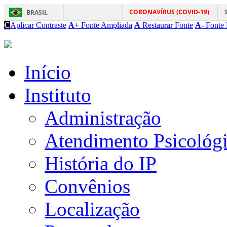
CORONAVÍRUS (COVID-19)
BRASIL
C
Aplicar Contraste
A+
Fonte Ampliada
A
Restaurar Fonte
A-
Fonte 
Início
Instituto
Administração
Atendimento Psicológ
História do IP
Convênios
Localização