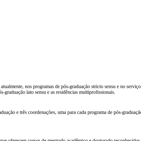
 atualmente, nos programas de pós-graduação stricto sensu e no serviço
-graduação lato sensu e as residências multiprofissionais.
graduação e três coordenações, uma para cada programa de pós-graduaçã
 que oferecem cursos de
mestrado
acadêmico e doutorado reconhecido