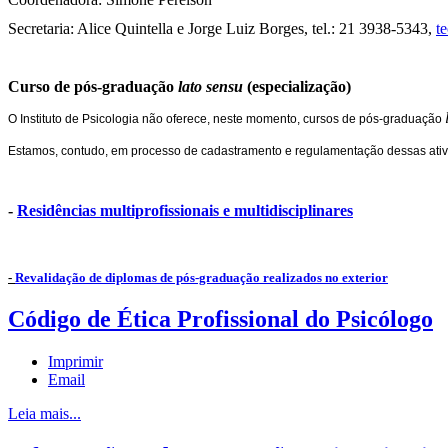
Secretaria: Alice Quintella e Jorge Luiz Borges, tel.: 21 3938-5343,
t
Curso de pós-graduação
lato sensu
(especialização)
O Instituto de Psicologia não oferece, neste momento, cursos de pós-graduação
Estamos, contudo, em processo de cadastramento e regulamentação dessas ati
-
Residências multiprofissionais e multidisciplinares
-
Revalidação de diplomas de pós-graduação realizados no exterior
Código de Ética Profissional do Psicólogo
Imprimir
Email
Leia mais...