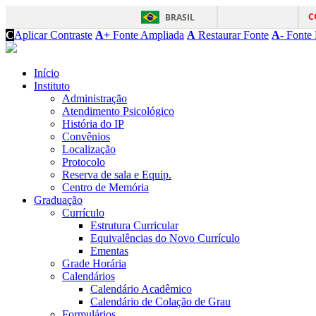
C
BRASIL
C
Aplicar Contraste
A+
Fonte Ampliada
A
Restaurar Fonte
A-
Fonte 
Início
Instituto
Administração
Atendimento Psicológico
História do IP
Convênios
Localização
Protocolo
Reserva de sala e Equip.
Centro de Memória
Graduação
Currículo
Estrutura Curricular
Equivalências do Novo Currículo
Ementas
Grade Horária
Calendários
Calendário Acadêmico
Calendário de Colação de Grau
Formulários