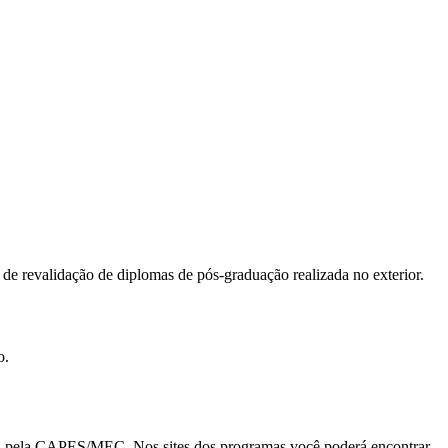
 de revalidação de diplomas de pós-graduação realizada no exterior.
o.
s pela CAPES/MEC. Nos sites dos programas você poderá
encontrar