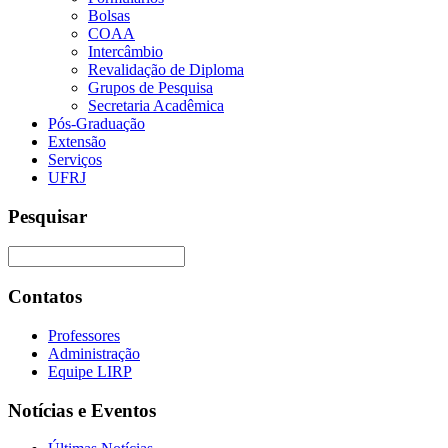
Bolsas
COAA
Intercâmbio
Revalidação de Diploma
Grupos de Pesquisa
Secretaria Acadêmica
Pós-Graduação
Extensão
Serviços
UFRJ
Pesquisar
Contatos
Professores
Administração
Equipe LIRP
Notícias e Eventos