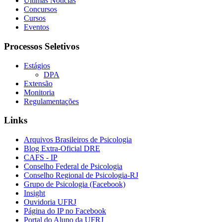
Últimas Notícias
Concursos
Cursos
Eventos
Processos Seletivos
Estágios
DPA
Extensão
Monitoria
Regulamentações
Links
Arquivos Brasileiros de Psicologia
Blog Extra-Oficial DRE
CAFS - IP
Conselho Federal de Psicologia
Conselho Regional de Psicologia-RJ
Grupo de Psicologia (Facebook)
Insight
Ouvidoria UFRJ
Página do IP no Facebook
Portal do Aluno da UFRJ