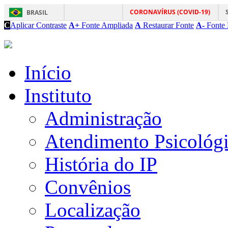
CORONAVÍRUS (COVID-19)
BRASIL
C
Aplicar Contraste
A+
Fonte Ampliada
A
Restaurar Fonte
A-
Fonte 
Início
Instituto
Administração
Atendimento Psicológ
História do IP
Convênios
Localização