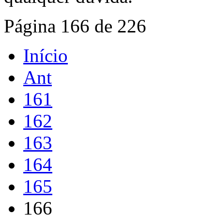
Página 166 de 226
Início
Ant
161
162
163
164
165
166