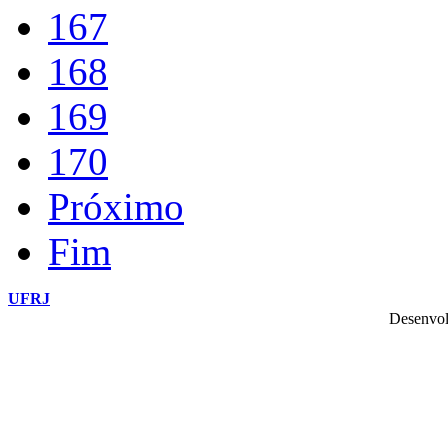
167
168
169
170
Próximo
Fim
UFRJ
Desenvol