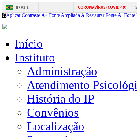
CORONAVÍRUS (COVID-19)
BRASIL
C
Aplicar Contraste
A+
Fonte Ampliada
A
Restaurar Fonte
A-
Fonte 
Início
Instituto
Administração
Atendimento Psicológ
História do IP
Convênios
Localização