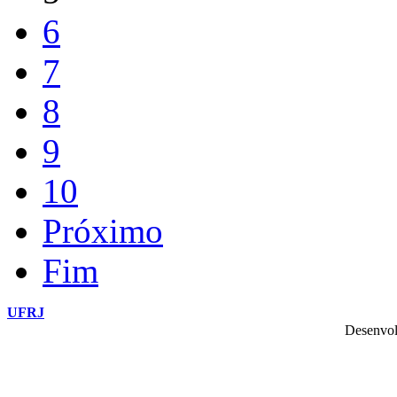
6
7
8
9
10
Próximo
Fim
UFRJ
Desenvol