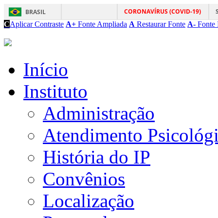
CORONAVÍRUS (COVID-19)
BRASIL
C
Aplicar Contraste
A+
Fonte Ampliada
A
Restaurar Fonte
A-
Fonte 
Início
Instituto
Administração
Atendimento Psicológ
História do IP
Convênios
Localização