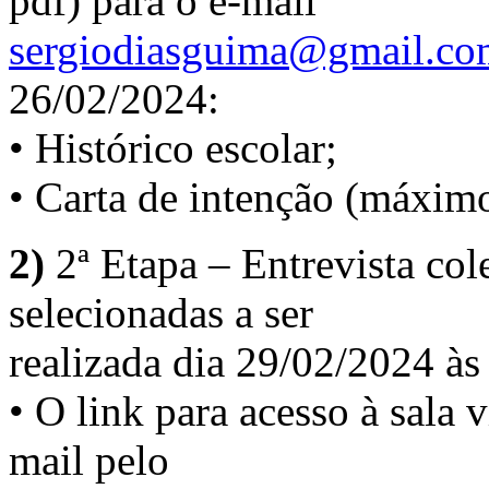
pdf) para o e-mail
sergiodiasguima@gmail.co
26/02/2024:
• Histórico escolar;
• Carta de intenção (máximo
2)
2ª Etapa – Entrevista col
selecionadas a ser
realizada dia 29/02/2024 às
• O link para acesso à sala v
mail pelo