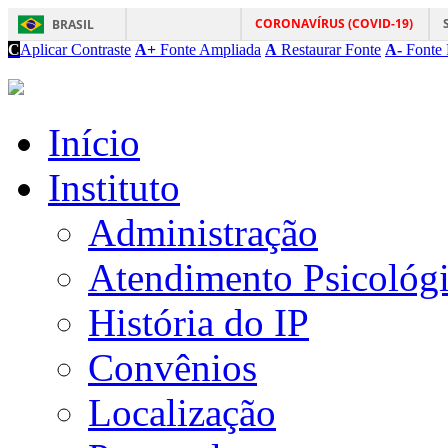
CORONAVÍRUS (COVID-19)
BRASIL
C
Aplicar Contraste
A+
Fonte Ampliada
A
Restaurar Fonte
A-
Fonte 
Início
Instituto
Administração
Atendimento Psicológ
História do IP
Convênios
Localização