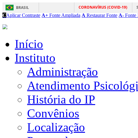
CORONAVÍRUS (COVID-19)
BRASIL
C
Aplicar Contraste
A+
Fonte Ampliada
A
Restaurar Fonte
A-
Fonte 
Início
Instituto
Administração
Atendimento Psicológ
História do IP
Convênios
Localização