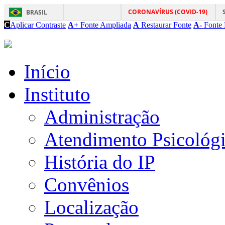
CORONAVÍRUS (COVID-19)
BRASIL
C
Aplicar Contraste
A+
Fonte Ampliada
A
Restaurar Fonte
A-
Fonte 
Início
Instituto
Administração
Atendimento Psicológ
História do IP
Convênios
Localização