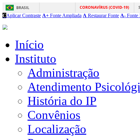
CORONAVÍRUS (COVID-19)
BRASIL
C
Aplicar Contraste
A+
Fonte Ampliada
A
Restaurar Fonte
A-
Fonte 
Início
Instituto
Administração
Atendimento Psicológ
História do IP
Convênios
Localização