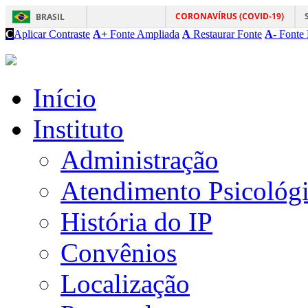
CORONAVÍRUS (COVID-19)
BRASIL
C
Aplicar Contraste
A+
Fonte Ampliada
A
Restaurar Fonte
A-
Fonte 
Início
Instituto
Administração
Atendimento Psicológ
História do IP
Convênios
Localização