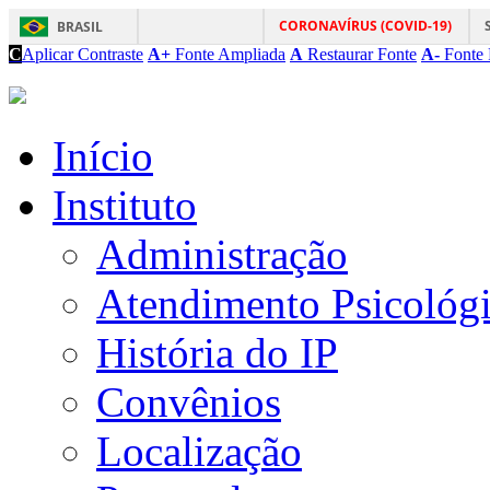
CORONAVÍRUS (COVID-19)
BRASIL
C
Aplicar Contraste
A+
Fonte Ampliada
A
Restaurar Fonte
A-
Fonte 
Início
Instituto
Administração
Atendimento Psicológ
História do IP
Convênios
Localização