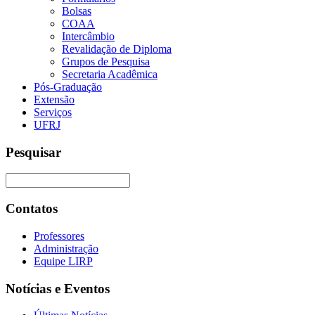
Bolsas
COAA
Intercâmbio
Revalidação de Diploma
Grupos de Pesquisa
Secretaria Acadêmica
Pós-Graduação
Extensão
Serviços
UFRJ
Pesquisar
Contatos
Professores
Administração
Equipe LIRP
Notícias e Eventos