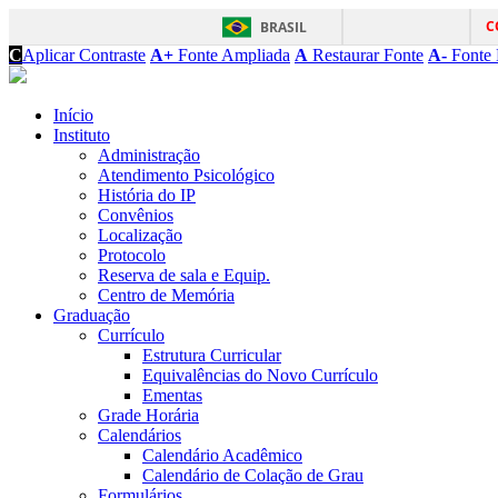
C
BRASIL
C
Aplicar Contraste
A+
Fonte Ampliada
A
Restaurar Fonte
A-
Fonte 
Início
Instituto
Administração
Atendimento Psicológico
História do IP
Convênios
Localização
Protocolo
Reserva de sala e Equip.
Centro de Memória
Graduação
Currículo
Estrutura Curricular
Equivalências do Novo Currículo
Ementas
Grade Horária
Calendários
Calendário Acadêmico
Calendário de Colação de Grau
Formulários