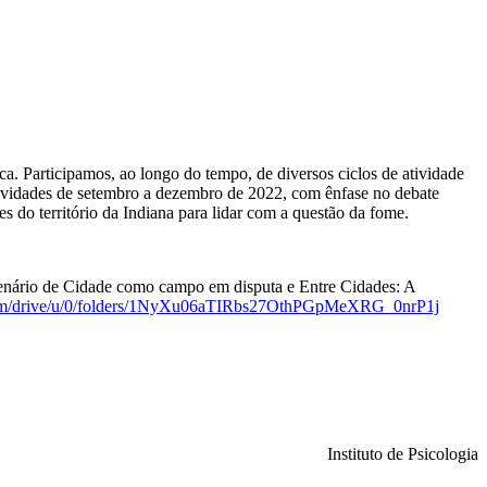
ca. Participamos, ao longo do tempo, de diversos ciclos de atividade
 atividades de setembro a dezembro de 2022, com ênfase no debate
s do território da Indiana para lidar com a questão da fome.
 cenário de Cidade como campo em disputa e Entre Cidades: A
.com/drive/u/0/folders/1NyXu06aTIRbs27OthPGpMeXRG_0nrP1j
Instituto de Psicologia