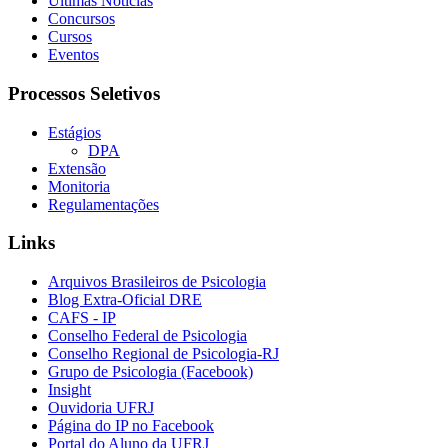
Últimas Notícias
Concursos
Cursos
Eventos
Processos Seletivos
Estágios
DPA
Extensão
Monitoria
Regulamentações
Links
Arquivos Brasileiros de Psicologia
Blog Extra-Oficial DRE
CAFS - IP
Conselho Federal de Psicologia
Conselho Regional de Psicologia-RJ
Grupo de Psicologia (Facebook)
Insight
Ouvidoria UFRJ
Página do IP no Facebook
Portal do Aluno da UFRJ