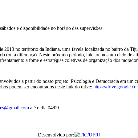
s sábados e disponibilidade no horário das supervisões
 2013 no território da Indiana, uma favela localizada no bairro da Tiju
iferia (ou à diferença). Neste próximo periodo, iniciaremos um ciclo de
enfrentamento a fome e estratégias coletivas de organização dos moradore
desenvolvidos a partir do nosso projeto: Psicologia e Democracia em um
bos podem ser encontrados neste link do drive:
https://drive.google
ades@gmail.com
até o dia 04/09
Desenvolvido por: