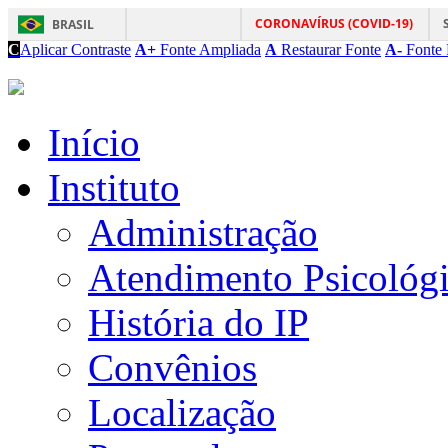
CORONAVÍRUS (COVID-19)
BRASIL
C
Aplicar Contraste
A+
Fonte Ampliada
A
Restaurar Fonte
A-
Fonte 
Início
Instituto
Administração
Atendimento Psicológ
História do IP
Convênios
Localização