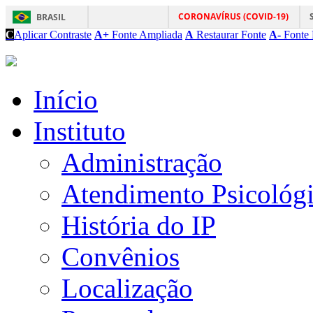
CORONAVÍRUS (COVID-19)
BRASIL
C
Aplicar Contraste
A+
Fonte Ampliada
A
Restaurar Fonte
A-
Fonte 
Início
Instituto
Administração
Atendimento Psicológ
História do IP
Convênios
Localização