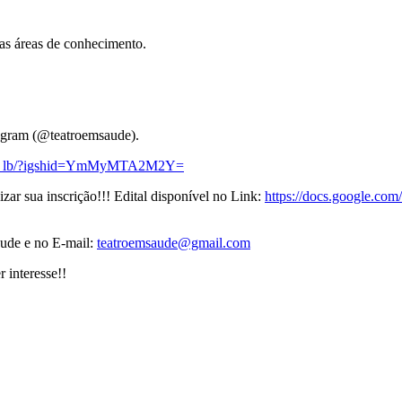
as áreas de conhecimento.
stagram (@teatroemsaude).
aUJ_lb/?igshid=YmMyMTA2M2Y=
ar sua inscrição!!! Edital disponível no Link:
https://docs.google.c
ude e no E-mail:
teatroemsaude@gmail.com
 interesse!!