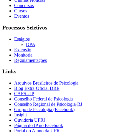
Últimas Notícias
Concursos
Cursos
Eventos
Processos Seletivos
Estágios
DPA
Extensão
Monitoria
Regulamentações
Links
Arquivos Brasileiros de Psicologia
Blog Extra-Oficial DRE
CAFS - IP
Conselho Federal de Psicologia
Conselho Regional de Psicologia-RJ
Grupo de Psicologia (Facebook)
Insight
Ouvidoria UFRJ
Página do IP no Facebook
Portal do Aluno da UFRJ