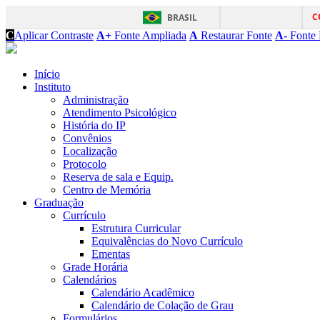
C
BRASIL
C
Aplicar Contraste
A+
Fonte Ampliada
A
Restaurar Fonte
A-
Fonte 
Início
Instituto
Administração
Atendimento Psicológico
História do IP
Convênios
Localização
Protocolo
Reserva de sala e Equip.
Centro de Memória
Graduação
Currículo
Estrutura Curricular
Equivalências do Novo Currículo
Ementas
Grade Horária
Calendários
Calendário Acadêmico
Calendário de Colação de Grau
Formulários