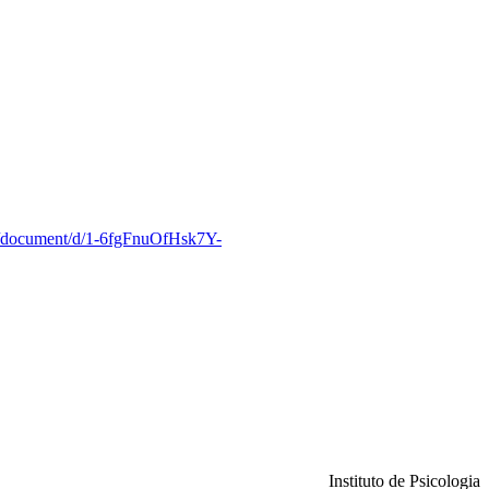
om/document/d/1-6fgFnuOfHsk7Y-
Instituto de Psicologia