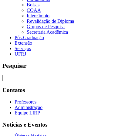
Bolsas
COAA
Intercâmbio
Revalidação de Diploma
Grupos de Pesquisa
Secretaria Acadêmica
Pós-Graduação
Extensão
Serviços
UFRJ
Pesquisar
Contatos
Professores
Administração
Equipe LIRP
Notícias e Eventos