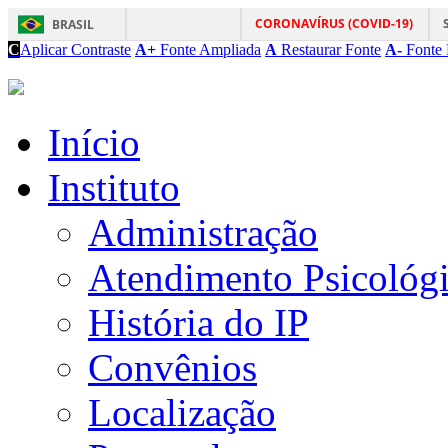
CORONAVÍRUS (COVID-19)
BRASIL
C
Aplicar Contraste
A+
Fonte Ampliada
A
Restaurar Fonte
A-
Fonte 
Início
Instituto
Administração
Atendimento Psicológ
História do IP
Convênios
Localização