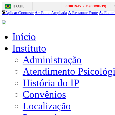
CORONAVÍRUS (COVID-19)
BRASIL
C
Aplicar Contraste
A+
Fonte Ampliada
A
Restaurar Fonte
A-
Fonte 
Início
Instituto
Administração
Atendimento Psicológ
História do IP
Convênios
Localização