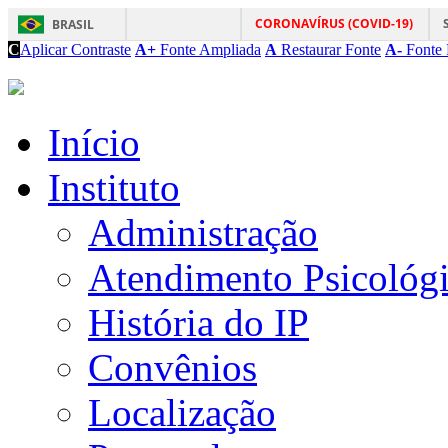
CORONAVÍRUS (COVID-19)
BRASIL
C
Aplicar Contraste
A+
Fonte Ampliada
A
Restaurar Fonte
A-
Fonte 
Início
Instituto
Administração
Atendimento Psicológ
História do IP
Convênios
Localização