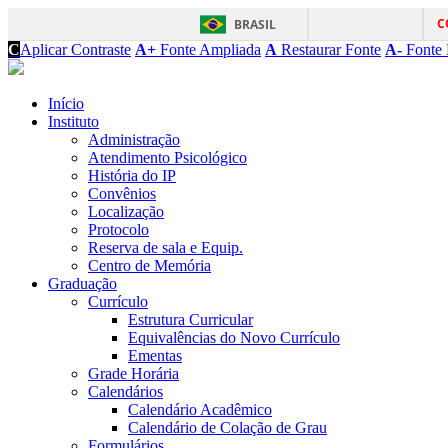
C
BRASIL
C
Aplicar Contraste
A+
Fonte Ampliada
A
Restaurar Fonte
A-
Fonte 
Início
Instituto
Administração
Atendimento Psicológico
História do IP
Convênios
Localização
Protocolo
Reserva de sala e Equip.
Centro de Memória
Graduação
Currículo
Estrutura Curricular
Equivalências do Novo Currículo
Ementas
Grade Horária
Calendários
Calendário Acadêmico
Calendário de Colação de Grau
Formulários