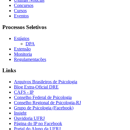
Últimas Notícias
Concursos
Cursos
Eventos
Processos Seletivos
Estágios
DPA
Extensão
Monitoria
Regulamentações
Links
Arquivos Brasileiros de Psicologia
Blog Extra-Oficial DRE
CAFS - IP
Conselho Federal de Psicologia
Conselho Regional de Psicologia-RJ
Grupo de Psicologia (Facebook)
Insight
Ouvidoria UFRJ
Página do IP no Facebook
Portal do Aluno da UFRJ