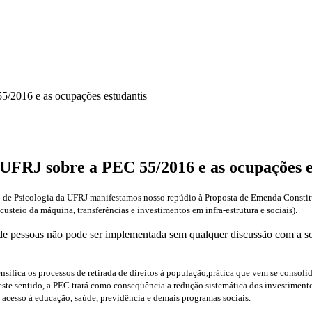
55/2016 e as ocupações estudantis
a UFRJ sobre a PEC 55/2016 e as ocupações e
ituto de Psicologia da UFRJ manifestamos nosso repúdio à Proposta de Emenda Const
custeio da máquina, transferências e investimentos em infra-estrutura e sociais).
de pessoas não pode ser implementada sem qualquer discussão com a soc
nsifica os processos de retirada de direitos à população,prática que vem se consol
este sentido, a PEC trará como conseqüência a redução sistemática dos investimento
acesso à educação, saúde, previdência e demais programas sociais.