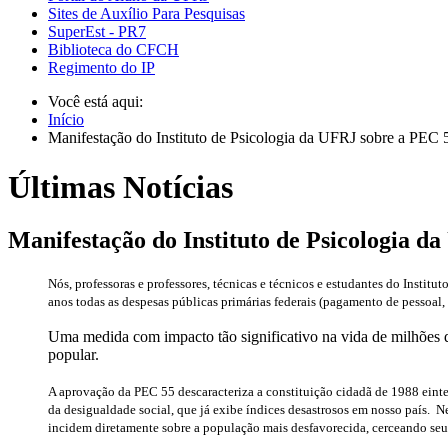
Sites de Auxílio Para Pesquisas
SuperEst - PR7
Biblioteca do CFCH
Regimento do IP
Você está aqui:
Início
Manifestação do Instituto de Psicologia da UFRJ sobre a PEC 
Últimas Notícias
Manifestação do Instituto de Psicologia d
Nós, professoras e professores, técnicas e técnicos e estudantes do Inst
anos todas as despesas públicas primárias federais (pagamento de pessoal, 
Uma medida com impacto tão significativo na vida de milhões 
popular.
A aprovação da PEC 55 descaracteriza a constituição cidadã de 1988 einte
da desigualdade social, que já exibe índices desastrosos em nosso país. N
incidem diretamente sobre a população mais desfavorecida, cerceando seu 