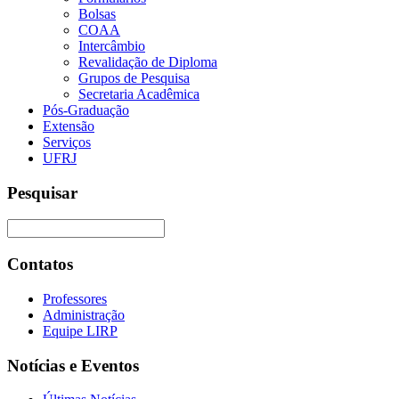
Bolsas
COAA
Intercâmbio
Revalidação de Diploma
Grupos de Pesquisa
Secretaria Acadêmica
Pós-Graduação
Extensão
Serviços
UFRJ
Pesquisar
Contatos
Professores
Administração
Equipe LIRP
Notícias e Eventos