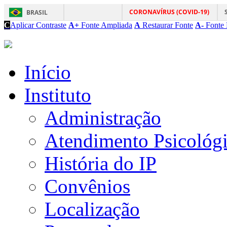
CORONAVÍRUS (COVID-19)
BRASIL
C
Aplicar Contraste
A+
Fonte Ampliada
A
Restaurar Fonte
A-
Fonte 
Início
Instituto
Administração
Atendimento Psicológ
História do IP
Convênios
Localização