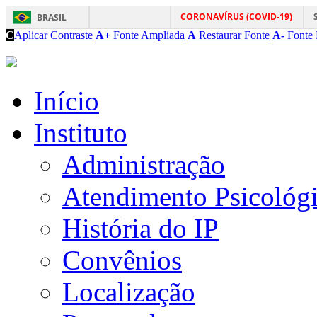
CORONAVÍRUS (COVID-19)
BRASIL
C
Aplicar Contraste
A+
Fonte Ampliada
A
Restaurar Fonte
A-
Fonte 
Início
Instituto
Administração
Atendimento Psicológ
História do IP
Convênios
Localização