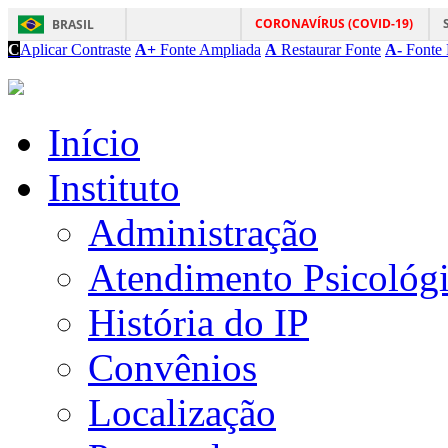
CORONAVÍRUS (COVID-19)
BRASIL
C
Aplicar Contraste
A+
Fonte Ampliada
A
Restaurar Fonte
A-
Fonte 
Início
Instituto
Administração
Atendimento Psicológ
História do IP
Convênios
Localização