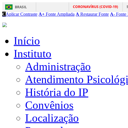
CORONAVÍRUS (COVID-19)
BRASIL
C
Aplicar Contraste
A+
Fonte Ampliada
A
Restaurar Fonte
A-
Fonte 
Início
Instituto
Administração
Atendimento Psicológ
História do IP
Convênios
Localização