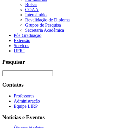
Bolsas
COAA
Intercâmbio
Revalidação de Diploma
Grupos de Pesquisa
Secretaria Acadêmica
Pós-Graduação
Extensão
Serviços
UFRJ
Pesquisar
Contatos
Professores
Administração
Equipe LIRP
Notícias e Eventos