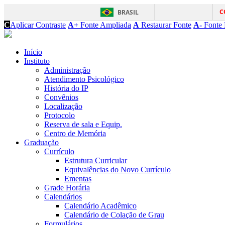
C
BRASIL
C
Aplicar Contraste
A+
Fonte Ampliada
A
Restaurar Fonte
A-
Fonte 
Início
Instituto
Administração
Atendimento Psicológico
História do IP
Convênios
Localização
Protocolo
Reserva de sala e Equip.
Centro de Memória
Graduação
Currículo
Estrutura Curricular
Equivalências do Novo Currículo
Ementas
Grade Horária
Calendários
Calendário Acadêmico
Calendário de Colação de Grau
Formulários