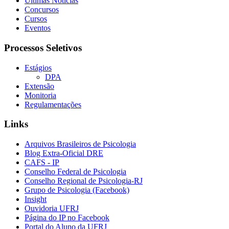
Últimas Notícias
Concursos
Cursos
Eventos
Processos Seletivos
Estágios
DPA
Extensão
Monitoria
Regulamentações
Links
Arquivos Brasileiros de Psicologia
Blog Extra-Oficial DRE
CAFS - IP
Conselho Federal de Psicologia
Conselho Regional de Psicologia-RJ
Grupo de Psicologia (Facebook)
Insight
Ouvidoria UFRJ
Página do IP no Facebook
Portal do Aluno da UFRJ