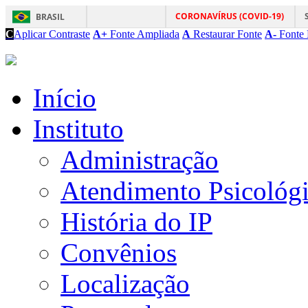
CORONAVÍRUS (COVID-19)
BRASIL
C
Aplicar Contraste
A+
Fonte Ampliada
A
Restaurar Fonte
A-
Fonte 
Início
Instituto
Administração
Atendimento Psicológ
História do IP
Convênios
Localização