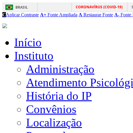
CORONAVÍRUS (COVID-19)
BRASIL
C
Aplicar Contraste
A+
Fonte Ampliada
A
Restaurar Fonte
A-
Fonte 
Início
Instituto
Administração
Atendimento Psicológ
História do IP
Convênios
Localização