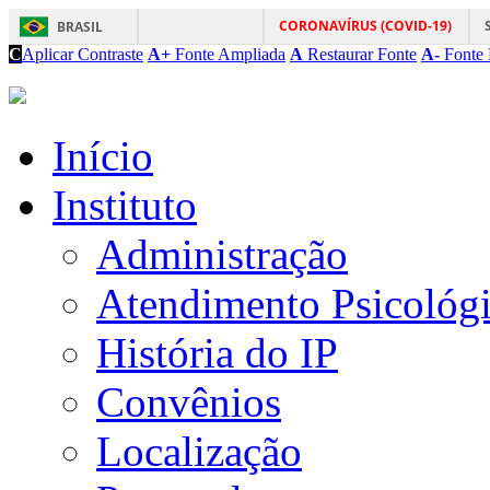
CORONAVÍRUS (COVID-19)
BRASIL
C
Aplicar Contraste
A+
Fonte Ampliada
A
Restaurar Fonte
A-
Fonte 
Início
Instituto
Administração
Atendimento Psicológ
História do IP
Convênios
Localização