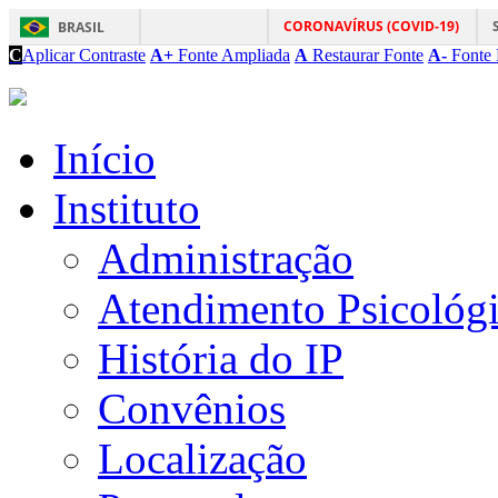
CORONAVÍRUS (COVID-19)
BRASIL
C
Aplicar Contraste
A+
Fonte Ampliada
A
Restaurar Fonte
A-
Fonte 
Início
Instituto
Administração
Atendimento Psicológ
História do IP
Convênios
Localização