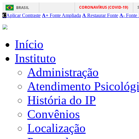
CORONAVÍRUS (COVID-19)
BRASIL
C
Aplicar Contraste
A+
Fonte Ampliada
A
Restaurar Fonte
A-
Fonte 
Início
Instituto
Administração
Atendimento Psicológ
História do IP
Convênios
Localização