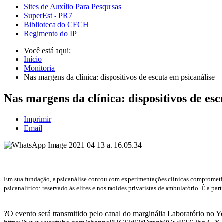
Sites de Auxílio Para Pesquisas
SuperEst - PR7
Biblioteca do CFCH
Regimento do IP
Você está aqui:
Início
Monitoria
Nas margens da clínica: dispositivos de escuta em psicanálise
Nas margens da clínica: dispositivos de esc
Imprimir
Email
Em sua fundação, a psicanálise contou com experimentações clínicas comprometid
psicanalítico: reservado às elites e nos moldes privatistas de ambulatório. É a 
?O evento será transmitido pelo canal do marginália Laboratório no 