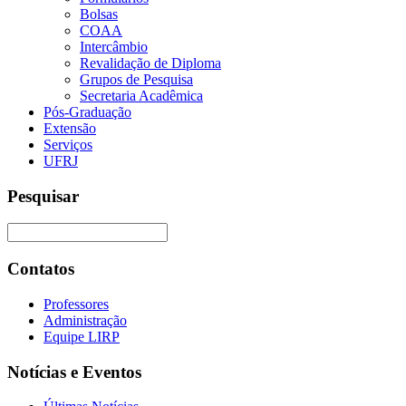
Bolsas
COAA
Intercâmbio
Revalidação de Diploma
Grupos de Pesquisa
Secretaria Acadêmica
Pós-Graduação
Extensão
Serviços
UFRJ
Pesquisar
Contatos
Professores
Administração
Equipe LIRP
Notícias e Eventos