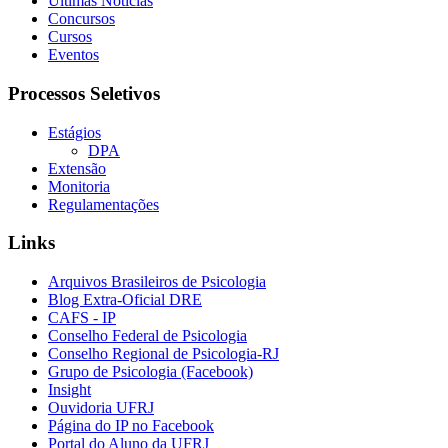
Últimas Notícias
Concursos
Cursos
Eventos
Processos Seletivos
Estágios
DPA
Extensão
Monitoria
Regulamentações
Links
Arquivos Brasileiros de Psicologia
Blog Extra-Oficial DRE
CAFS - IP
Conselho Federal de Psicologia
Conselho Regional de Psicologia-RJ
Grupo de Psicologia (Facebook)
Insight
Ouvidoria UFRJ
Página do IP no Facebook
Portal do Aluno da UFRJ