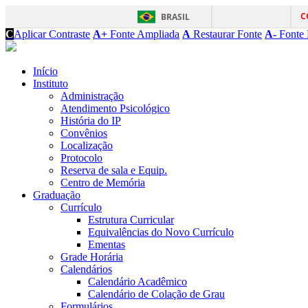
C
BRASIL
C
Aplicar Contraste
A+
Fonte Ampliada
A
Restaurar Fonte
A-
Fonte 
Início
Instituto
Administração
Atendimento Psicológico
História do IP
Convênios
Localização
Protocolo
Reserva de sala e Equip.
Centro de Memória
Graduação
Currículo
Estrutura Curricular
Equivalências do Novo Currículo
Ementas
Grade Horária
Calendários
Calendário Acadêmico
Calendário de Colação de Grau
Formulários