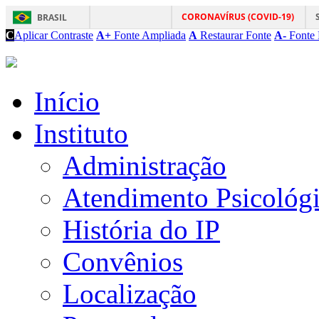
CORONAVÍRUS (COVID-19)
BRASIL
C
Aplicar Contraste
A+
Fonte Ampliada
A
Restaurar Fonte
A-
Fonte 
Início
Instituto
Administração
Atendimento Psicológ
História do IP
Convênios
Localização