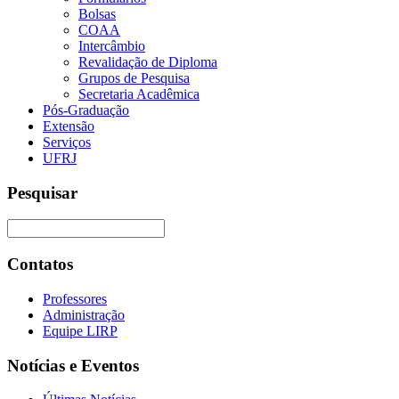
Bolsas
COAA
Intercâmbio
Revalidação de Diploma
Grupos de Pesquisa
Secretaria Acadêmica
Pós-Graduação
Extensão
Serviços
UFRJ
Pesquisar
Contatos
Professores
Administração
Equipe LIRP
Notícias e Eventos