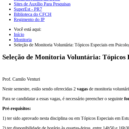
Sites de Auxílio Para Pesquisas
SuperEst - PR7
Biblioteca do CFCH
Regimento do IP
Você está aqui:
Início
Monitoria
Seleção de Monitoria Voluntária: Tópicos Especiais em Psicolo
Seleção de Monitoria Voluntária: Tópicos 
Prof. Camilo Venturi
Neste semestre, estão sendo oferecidas 2
vagas
de monitoria voluntári
Para se candidatar a essas vagas, é necessário preencher o seguinte
fo
Pré-requisitos:
1) ter sido aprovado nesta disciplina ou em Tópicos Especiais em Est
2) ter disponibilidade de horário às quartas-feiras, entre 14h50 e 16