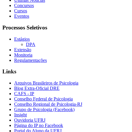
Últimas Notícias
Concursos
Cursos
Eventos
Processos Seletivos
Estágios
DPA
Extensão
Monitoria
Regulamentações
Links
Arquivos Brasileiros de Psicologia
Blog Extra-Oficial DRE
CAFS - IP
Conselho Federal de Psicologia
Conselho Regional de Psicologia-RJ
Grupo de Psicologia (Facebook)
Insight
Ouvidoria UFRJ
Página do IP no Facebook
Portal do Aluno da UFRJ