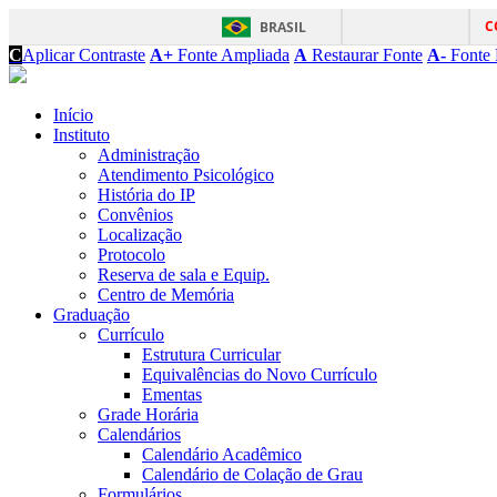
C
BRASIL
C
Aplicar Contraste
A+
Fonte Ampliada
A
Restaurar Fonte
A-
Fonte 
Início
Instituto
Administração
Atendimento Psicológico
História do IP
Convênios
Localização
Protocolo
Reserva de sala e Equip.
Centro de Memória
Graduação
Currículo
Estrutura Curricular
Equivalências do Novo Currículo
Ementas
Grade Horária
Calendários
Calendário Acadêmico
Calendário de Colação de Grau
Formulários