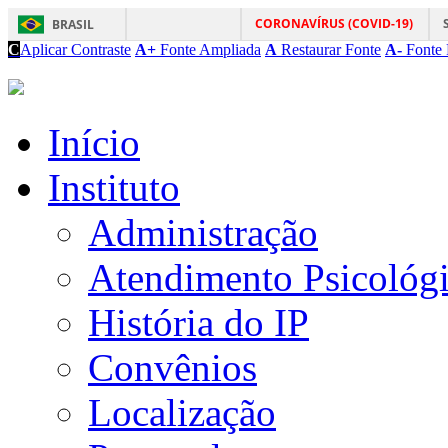
CORONAVÍRUS (COVID-19)
BRASIL
C
Aplicar Contraste
A+
Fonte Ampliada
A
Restaurar Fonte
A-
Fonte 
Início
Instituto
Administração
Atendimento Psicológ
História do IP
Convênios
Localização