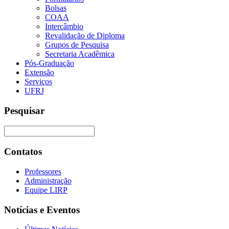
Bolsas
COAA
Intercâmbio
Revalidação de Diploma
Grupos de Pesquisa
Secretaria Acadêmica
Pós-Graduação
Extensão
Serviços
UFRJ
Pesquisar
Contatos
Professores
Administração
Equipe LIRP
Notícias e Eventos