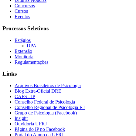
Últimas Notícias
Concursos
Cursos
Eventos
Processos Seletivos
Estágios
DPA
Extensão
Monitoria
Regulamentações
Links
Arquivos Brasileiros de Psicologia
Blog Extra-Oficial DRE
CAFS - IP
Conselho Federal de Psicologia
Conselho Regional de Psicologia-RJ
Grupo de Psicologia (Facebook)
Insight
Ouvidoria UFRJ
Página do IP no Facebook
Portal do Aluno da UFRJ