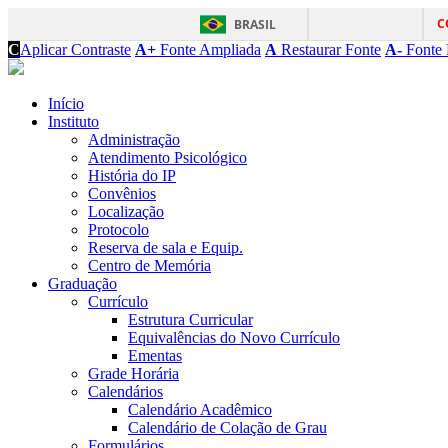
C
BRASIL
C
Aplicar Contraste
A+
Fonte Ampliada
A
Restaurar Fonte
A-
Fonte 
Início
Instituto
Administração
Atendimento Psicológico
História do IP
Convênios
Localização
Protocolo
Reserva de sala e Equip.
Centro de Memória
Graduação
Currículo
Estrutura Curricular
Equivalências do Novo Currículo
Ementas
Grade Horária
Calendários
Calendário Acadêmico
Calendário de Colação de Grau
Formulários