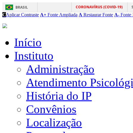
CORONAVÍRUS (COVID-19)
BRASIL
C
Aplicar Contraste
A+
Fonte Ampliada
A
Restaurar Fonte
A-
Fonte 
Início
Instituto
Administração
Atendimento Psicológ
História do IP
Convênios
Localização