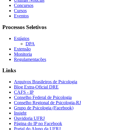
Últimas Notícias
Concursos
Cursos
Eventos
Processos Seletivos
Estágios
DPA
Extensão
Monitoria
Regulamentações
Links
Arquivos Brasileiros de Psicologia
Blog Extra-Oficial DRE
CAFS - IP
Conselho Federal de Psicologia
Conselho Regional de Psicologia-RJ
Grupo de Psicologia (Facebook)
Insight
Ouvidoria UFRJ
Página do IP no Facebook
Portal do Aluno da UFRJ