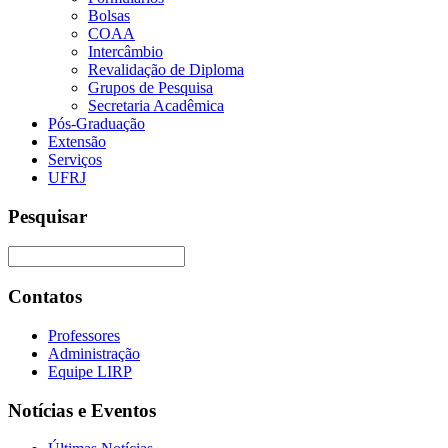
Bolsas
COAA
Intercâmbio
Revalidação de Diploma
Grupos de Pesquisa
Secretaria Acadêmica
Pós-Graduação
Extensão
Serviços
UFRJ
Pesquisar
Contatos
Professores
Administração
Equipe LIRP
Notícias e Eventos