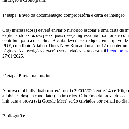
Inscrição e Cronograma
1ª etapa: Envio da documentação comprobatória e carta de intenção
O(a) interessado(a) deverá enviar o histórico escolar e uma carta de i
explicitando as razões pelas quais deseja ingressar na monitoria e co
contribuir para a disciplina. A carta deverá ser redigida em arquivo d
PDF, com fonte Arial ou Times New Roman tamanho 12 e conter no
páginas. As inscrições deverão ser enviadas para o e-mail
breno.homs
27/01/2025.
2ª etapa: Prova oral on-line:
A prova oral individual ocorrerá no dia 29/01/2025 entre 14h e 16h, 
alfabética dos(as) candidatos(as) inscritos. O horário da prova de cada
link para a prova (via Google Meet) serão enviados por e-mail no dia
Bibliografia: