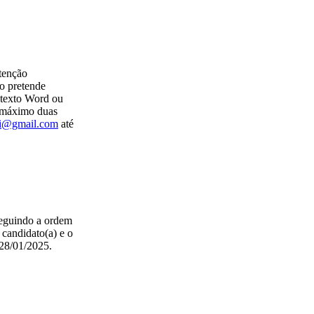
ntenção
mo pretende
e texto Word ou
 máximo duas
i@gmail.com
até
seguindo a ordem
 candidato(a) e o
 28/01/2025.