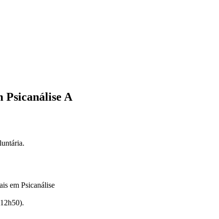
m Psicanálise A
untária.
ais em Psicanálise
 12h50).