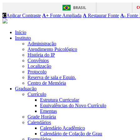
C
BRASIL
C
Aplicar Contraste
A+
Fonte Ampliada
A
Restaurar Fonte
A-
Fonte 
Início
Instituto
Administração
Atendimento Psicológico
História do IP
Convênios
Localização
Protocolo
Reserva de sala e Equip.
Centro de Memória
Graduação
Currículo
Estrutura Curricular
Equivalências do Novo Currículo
Ementas
Grade Horária
Calendários
Calendário Acadêmico
Calendário de Colação de Grau
Formulários