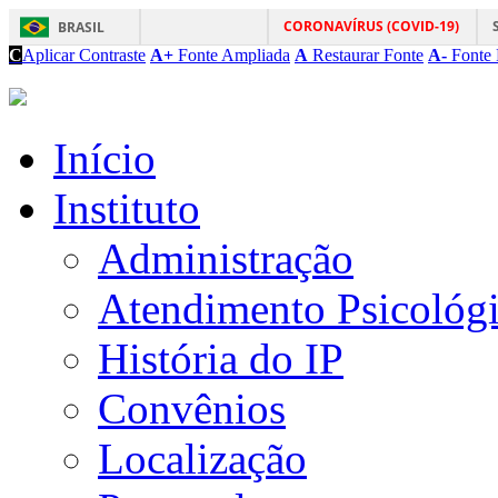
CORONAVÍRUS (COVID-19)
BRASIL
C
Aplicar Contraste
A+
Fonte Ampliada
A
Restaurar Fonte
A-
Fonte 
Início
Instituto
Administração
Atendimento Psicológ
História do IP
Convênios
Localização